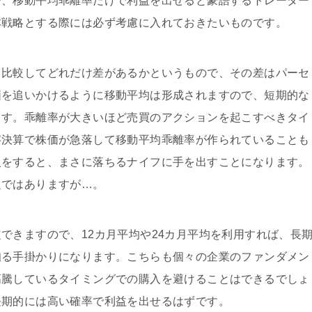
で、移動平均乖離率だけで利益を出せると豪語するトレーダー
本戦略とする際には必ず考慮に入れておきたいものです。
と比較してどれだけ差があるかというもので、その差はパーセ
価を追いかけるように移動平均は形成されますので、短期的な
ます。乖離率が大きいほど売買のアクションを起こすべきタイ
字決算で株価が急落して移動平均乖離率が作られていることも
入をすると、まさに落ちるナイフに手を出すことになります。
題ではありますが…。
できますので、12カ月平均や24カ月平均を利用すれば、長
知る手掛かりになります。こちらも個々の企業のファンダメン
高騰しているタイミングでの購入を避けることはできるでしょ
長期的には高い確率で利益を出せるはずです。