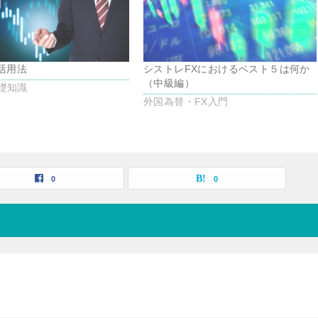
の活用法
シストレFXにおけるベスト５は何か
（中級編）
礎知識
外国為替・FX入門
0
0