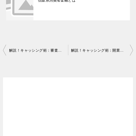
信販系消費者金融とは
投
解説！キャッシング術：審査のないキャッシングに注意！
解説！キャッシング術：開業資金でキャッシング
稿
ナ
ビ
ゲ
ー
シ
ョ
ン