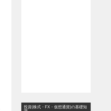
投資(株式・FX・仮想通貨)の基礎知
万
識